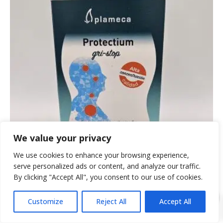
We value your privacy
We use cookies to enhance your browsing experience,
serve personalized ads or content, and analyze our traffic.
By clicking "Accept All", you consent to our use of cookies.
0
Protectium Grip Stop
Customize
Reject All
Accept All
12,00
€