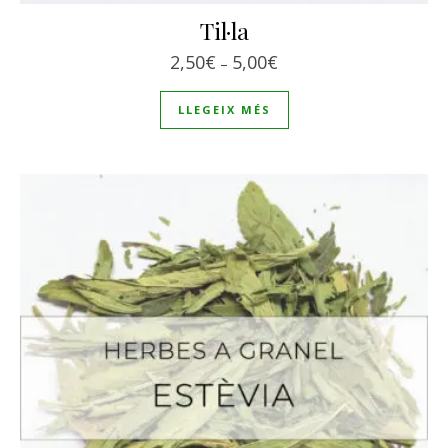
Til·la
Interval de preus: 2,50€
2,50
€
5,00
€
–
LLEGEIX MÉS