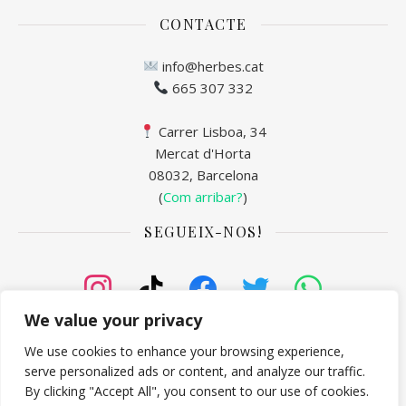
CONTACTE
info@herbes.cat
665 307 332
Carrer Lisboa, 34
Mercat d'Horta
08032, Barcelona
(
Com arribar?
)
SEGUEIX-NOS!
We value your privacy
We use cookies to enhance your browsing experience,
serve personalized ads or content, and analyze our traffic.
www.herbes.cat
By clicking "Accept All", you consent to our use of cookies.
Qui som? |
Enviaments i Devolucions |
0