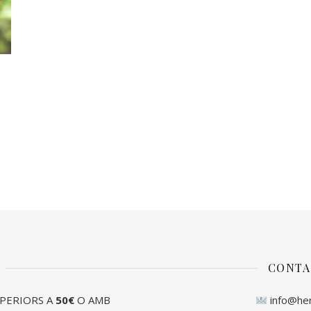
CONTA
PERIORS A
50€
O AMB
info@he