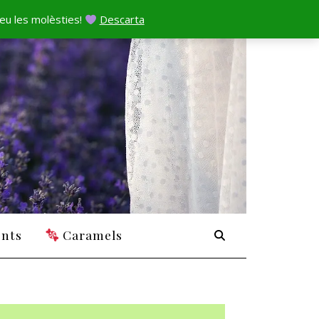
peu les molèsties!
Descarta
nts
Caramels