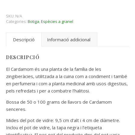
SKU:
N/A
Categories:
Botiga
,
Espècies a granel
Descripció
Informació addicional
DESCRIPCIÓ
El Cardamom és una planta de la família de les
zingiberàcies, utilitzada a la cuina com a condiment i també
en perfumeria i com a planta medicinal amb usos digestius,
pels refredats i per a combatre l’halitosi.
Bossa de 50 o 100 grams de llavors de Cardamom
senceres.
Mides del pot de vidre: 9,5 cm d’alt i 4 cm de diàmetre.
Inclou el pot de vidre, la tapa negra i l’etiqueta
identificativa. El pes net del producte dins del pot varia