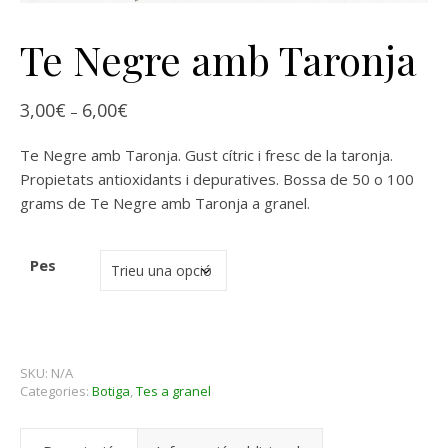
Te Negre amb Taronja
Interval de preus: 3,00€ a 6,00€
3,00
€
6,00
€
–
Te Negre amb Taronja. Gust cítric i fresc de la taronja.
Propietats antioxidants i depuratives. Bossa de 50 o 100
grams de Te Negre amb Taronja a granel.
Pes
SKU:
N/A
Categories:
Botiga
,
Tes a granel